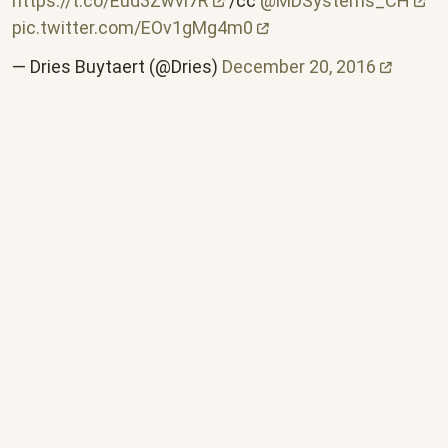
https://t.co/Eud3Zwvl7R
/cc
@MDSystems_CH
pic.twitter.com/EOv1gMg4m0
— Dries Buytaert (@Dries)
December 20,
2016