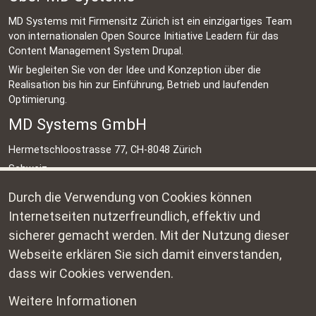
MD Systems mit Firmensitz Zürich ist ein einzigartiges Team
von internationalen Open Source Initiative Leadern für das
Content Management System Drupal.
Wir begleiten Sie von der Idee und Konzeption über die
Realisation bis hin zur Einführung, Betrieb und laufenden
Optimierung.
MD Systems GmbH
Hermetschloostrasse 77, CH-8048 Zürich
Schweiz
+41 44 500 45 95
Durch die Verwendung von Cookies können
info@md-systems.ch
Internetseiten nutzerfreundlich, effektiv und
sicherer gemacht werden. Mit der Nutzung dieser
Kontakt
Webseite erklären Sie sich damit einverstanden,
Impressum
dass wir Cookies verwenden.
Datenschutz
Weitere Informationen